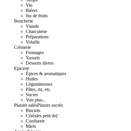
Vin
Bières
Jus de fruits
Boucherie
Viande
Charcuterie
Préparations
Volaille
Crèmerie
Fromages
Yaourts
Desserts divers
Epicerie
Épices & aromatiques
Huiles
Légumineuses
Pâtes, riz, etc.
Sucres
Voir plus...
Plaisirs salés
Plaisirs sucrés
Biscuits
Céréales petit dej'
Confiserie
Miels