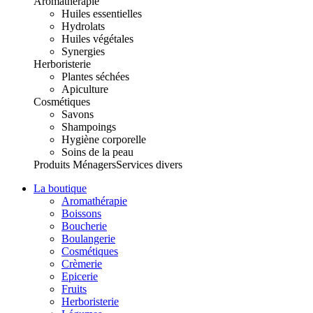
Aromathérapie
Huiles essentielles
Hydrolats
Huiles végétales
Synergies
Herboristerie
Plantes séchées
Apiculture
Cosmétiques
Savons
Shampoings
Hygiène corporelle
Soins de la peau
Produits Ménagers
Services divers
La boutique
Aromathérapie
Boissons
Boucherie
Boulangerie
Cosmétiques
Crèmerie
Epicerie
Fruits
Herboristerie