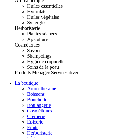
Aromathérapie
Huiles essentielles
Hydrolats
Huiles végétales
Synergies
Herboristerie
Plantes séchées
Apiculture
Cosmétiques
Savons
Shampoings
Hygiène corporelle
Soins de la peau
Produits Ménagers
Services divers
La boutique
Aromathérapie
Boissons
Boucherie
Boulangerie
Cosmétiques
Crèmerie
Epicerie
Fruits
Herboristerie