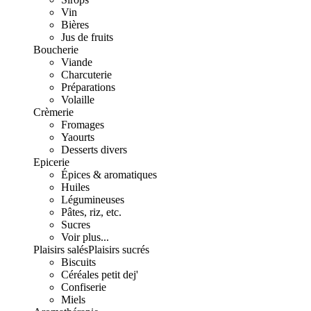
Vin
Bières
Jus de fruits
Boucherie
Viande
Charcuterie
Préparations
Volaille
Crèmerie
Fromages
Yaourts
Desserts divers
Epicerie
Épices & aromatiques
Huiles
Légumineuses
Pâtes, riz, etc.
Sucres
Voir plus...
Plaisirs salés
Plaisirs sucrés
Biscuits
Céréales petit dej'
Confiserie
Miels