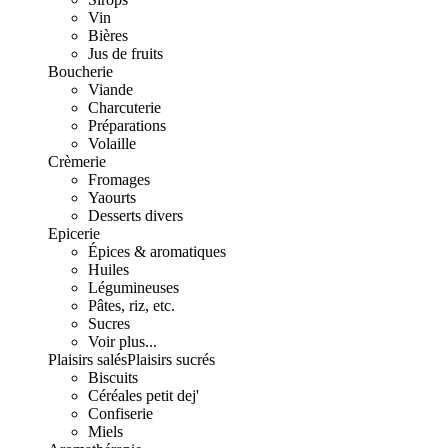
Vin
Bières
Jus de fruits
Boucherie
Viande
Charcuterie
Préparations
Volaille
Crèmerie
Fromages
Yaourts
Desserts divers
Epicerie
Épices & aromatiques
Huiles
Légumineuses
Pâtes, riz, etc.
Sucres
Voir plus...
Plaisirs salés
Plaisirs sucrés
Biscuits
Céréales petit dej'
Confiserie
Miels