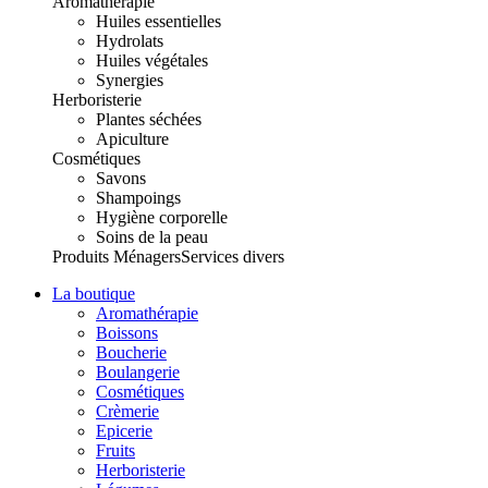
Aromathérapie
Huiles essentielles
Hydrolats
Huiles végétales
Synergies
Herboristerie
Plantes séchées
Apiculture
Cosmétiques
Savons
Shampoings
Hygiène corporelle
Soins de la peau
Produits Ménagers
Services divers
La boutique
Aromathérapie
Boissons
Boucherie
Boulangerie
Cosmétiques
Crèmerie
Epicerie
Fruits
Herboristerie