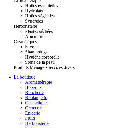
Aromathérapie
Huiles essentielles
Hydrolats
Huiles végétales
Synergies
Herboristerie
Plantes séchées
Apiculture
Cosmétiques
Savons
Shampoings
Hygiène corporelle
Soins de la peau
Produits Ménagers
Services divers
La boutique
Aromathérapie
Boissons
Boucherie
Boulangerie
Cosmétiques
Crèmerie
Epicerie
Fruits
Herboristerie