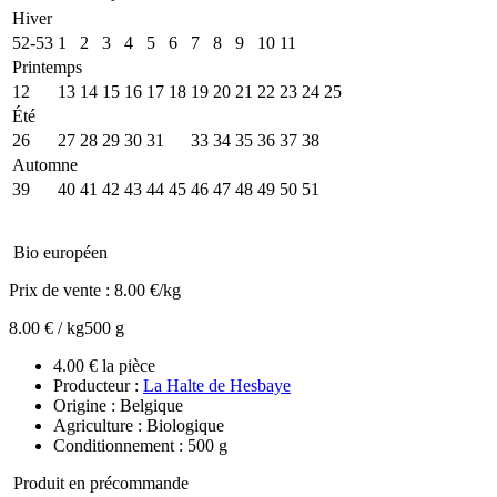
Hiver
52-53
1
2
3
4
5
6
7
8
9
10
11
Printemps
12
13
14
15
16
17
18
19
20
21
22
23
24
25
Été
26
27
28
29
30
31
32
33
34
35
36
37
38
Automne
39
40
41
42
43
44
45
46
47
48
49
50
51
Bio européen
Prix de vente :
8.00 €/kg
8.00 € / kg
500 g
4.00 € la pièce
Producteur :
La Halte de Hesbaye
Origine : Belgique
Agriculture : Biologique
Conditionnement : 500 g
Produit en précommande