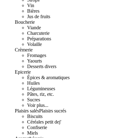
Vin
Bières
Jus de fruits
Boucherie
Viande
Charcuterie
Préparations
Volaille
Crèmerie
Fromages
Yaourts
Desserts divers
Epicerie
Épices & aromatiques
Huiles
Légumineuses
Pâtes, riz, etc.
Sucres
Voir plus...
Plaisirs salés
Plaisirs sucrés
Biscuits
Céréales petit dej'
Confiserie
Miels