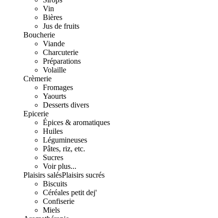
Vin
Bières
Jus de fruits
Boucherie
Viande
Charcuterie
Préparations
Volaille
Crèmerie
Fromages
Yaourts
Desserts divers
Epicerie
Épices & aromatiques
Huiles
Légumineuses
Pâtes, riz, etc.
Sucres
Voir plus...
Plaisirs salés
Plaisirs sucrés
Biscuits
Céréales petit dej'
Confiserie
Miels