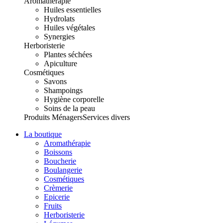
Aromathérapie
Huiles essentielles
Hydrolats
Huiles végétales
Synergies
Herboristerie
Plantes séchées
Apiculture
Cosmétiques
Savons
Shampoings
Hygiène corporelle
Soins de la peau
Produits Ménagers
Services divers
La boutique
Aromathérapie
Boissons
Boucherie
Boulangerie
Cosmétiques
Crèmerie
Epicerie
Fruits
Herboristerie