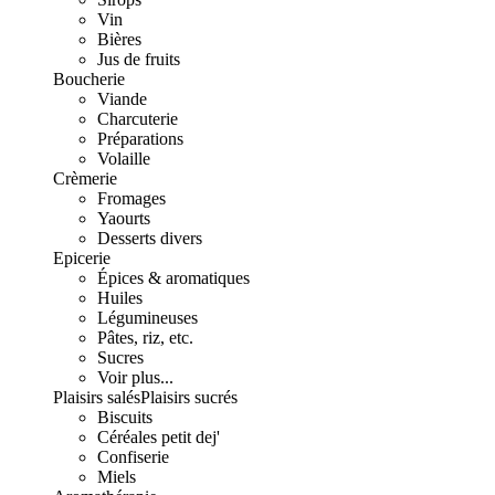
Vin
Bières
Jus de fruits
Boucherie
Viande
Charcuterie
Préparations
Volaille
Crèmerie
Fromages
Yaourts
Desserts divers
Epicerie
Épices & aromatiques
Huiles
Légumineuses
Pâtes, riz, etc.
Sucres
Voir plus...
Plaisirs salés
Plaisirs sucrés
Biscuits
Céréales petit dej'
Confiserie
Miels