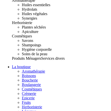
Aromathérapie
Huiles essentielles
Hydrolats
Huiles végétales
Synergies
Herboristerie
Plantes séchées
Apiculture
Cosmétiques
Savons
Shampoings
Hygiène corporelle
Soins de la peau
Produits Ménagers
Services divers
La boutique
Aromathérapie
Boissons
Boucherie
Boulangerie
Cosmétiques
Crèmerie
Epicerie
Fruits
Herboristerie