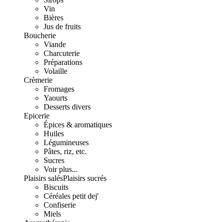
Vin
Bières
Jus de fruits
Boucherie
Viande
Charcuterie
Préparations
Volaille
Crèmerie
Fromages
Yaourts
Desserts divers
Epicerie
Épices & aromatiques
Huiles
Légumineuses
Pâtes, riz, etc.
Sucres
Voir plus...
Plaisirs salés
Plaisirs sucrés
Biscuits
Céréales petit dej'
Confiserie
Miels