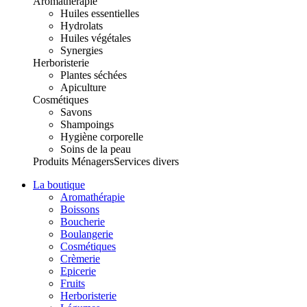
Aromathérapie
Huiles essentielles
Hydrolats
Huiles végétales
Synergies
Herboristerie
Plantes séchées
Apiculture
Cosmétiques
Savons
Shampoings
Hygiène corporelle
Soins de la peau
Produits Ménagers
Services divers
La boutique
Aromathérapie
Boissons
Boucherie
Boulangerie
Cosmétiques
Crèmerie
Epicerie
Fruits
Herboristerie