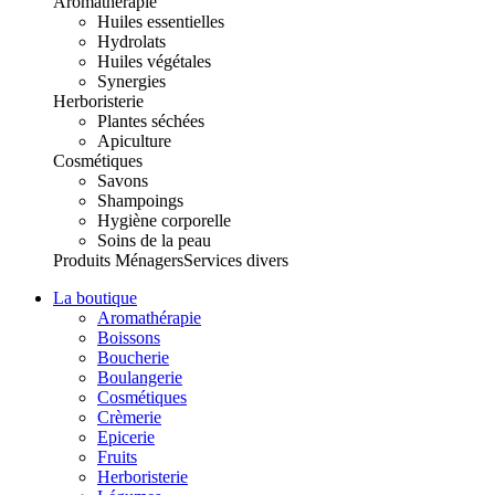
Aromathérapie
Huiles essentielles
Hydrolats
Huiles végétales
Synergies
Herboristerie
Plantes séchées
Apiculture
Cosmétiques
Savons
Shampoings
Hygiène corporelle
Soins de la peau
Produits Ménagers
Services divers
La boutique
Aromathérapie
Boissons
Boucherie
Boulangerie
Cosmétiques
Crèmerie
Epicerie
Fruits
Herboristerie