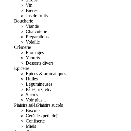
Vin
Bières
Jus de fruits
Boucherie
Viande
Charcuterie
Préparations
Volaille
Crèmerie
Fromages
Yaourts
Desserts divers
Epicerie
Épices & aromatiques
Huiles
Légumineuses
Pâtes, riz, etc.
Sucres
Voir plus...
Plaisirs salés
Plaisirs sucrés
Biscuits
Céréales petit dej'
Confiserie
Miels