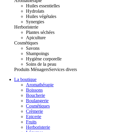
Aromathérapie
Huiles essentielles
Hydrolats
Huiles végétales
Synergies
Herboristerie
Plantes séchées
Apiculture
Cosmétiques
Savons
Shampoings
Hygiène corporelle
Soins de la peau
Produits Ménagers
Services divers
La boutique
Aromathérapie
Boissons
Boucherie
Boulangerie
Cosmétiques
Crèmerie
Epicerie
Fruits
Herboristerie