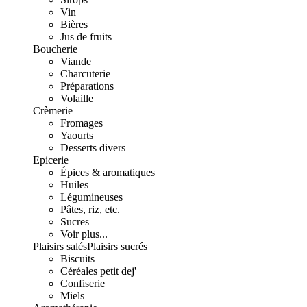
Vin
Bières
Jus de fruits
Boucherie
Viande
Charcuterie
Préparations
Volaille
Crèmerie
Fromages
Yaourts
Desserts divers
Epicerie
Épices & aromatiques
Huiles
Légumineuses
Pâtes, riz, etc.
Sucres
Voir plus...
Plaisirs salés
Plaisirs sucrés
Biscuits
Céréales petit dej'
Confiserie
Miels