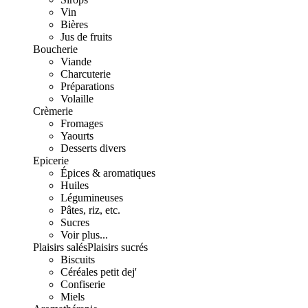
Vin
Bières
Jus de fruits
Boucherie
Viande
Charcuterie
Préparations
Volaille
Crèmerie
Fromages
Yaourts
Desserts divers
Epicerie
Épices & aromatiques
Huiles
Légumineuses
Pâtes, riz, etc.
Sucres
Voir plus...
Plaisirs salés
Plaisirs sucrés
Biscuits
Céréales petit dej'
Confiserie
Miels