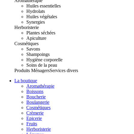
Aromathérapie
Huiles essentielles
Hydrolats
Huiles végétales
Synergies
Herboristerie
Plantes séchées
Apiculture
Cosmétiques
Savons
Shampoings
Hygiène corporelle
Soins de la peau
Produits Ménagers
Services divers
La boutique
Aromathérapie
Boissons
Boucherie
Boulangerie
Cosmétiques
Crèmerie
Epicerie
Fruits
Herboristerie