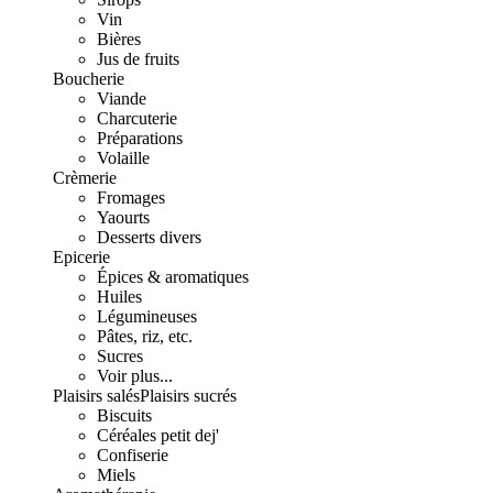
Vin
Bières
Jus de fruits
Boucherie
Viande
Charcuterie
Préparations
Volaille
Crèmerie
Fromages
Yaourts
Desserts divers
Epicerie
Épices & aromatiques
Huiles
Légumineuses
Pâtes, riz, etc.
Sucres
Voir plus...
Plaisirs salés
Plaisirs sucrés
Biscuits
Céréales petit dej'
Confiserie
Miels