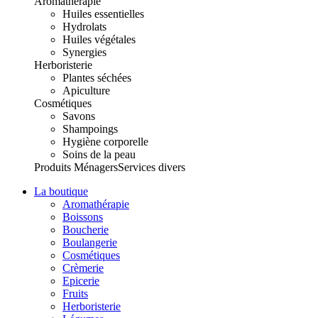
Aromathérapie
Huiles essentielles
Hydrolats
Huiles végétales
Synergies
Herboristerie
Plantes séchées
Apiculture
Cosmétiques
Savons
Shampoings
Hygiène corporelle
Soins de la peau
Produits Ménagers
Services divers
La boutique
Aromathérapie
Boissons
Boucherie
Boulangerie
Cosmétiques
Crèmerie
Epicerie
Fruits
Herboristerie