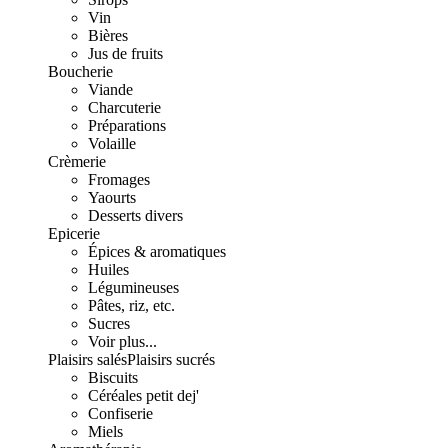
Vin
Bières
Jus de fruits
Boucherie
Viande
Charcuterie
Préparations
Volaille
Crèmerie
Fromages
Yaourts
Desserts divers
Epicerie
Épices & aromatiques
Huiles
Légumineuses
Pâtes, riz, etc.
Sucres
Voir plus...
Plaisirs salés
Plaisirs sucrés
Biscuits
Céréales petit dej'
Confiserie
Miels