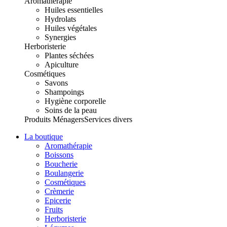
Aromathérapie
Huiles essentielles
Hydrolats
Huiles végétales
Synergies
Herboristerie
Plantes séchées
Apiculture
Cosmétiques
Savons
Shampoings
Hygiène corporelle
Soins de la peau
Produits Ménagers
Services divers
La boutique
Aromathérapie
Boissons
Boucherie
Boulangerie
Cosmétiques
Crèmerie
Epicerie
Fruits
Herboristerie