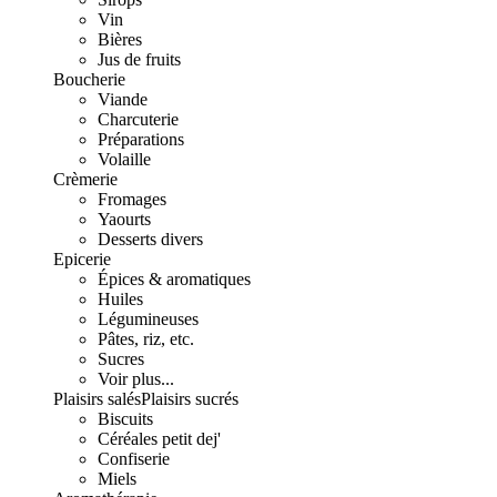
Vin
Bières
Jus de fruits
Boucherie
Viande
Charcuterie
Préparations
Volaille
Crèmerie
Fromages
Yaourts
Desserts divers
Epicerie
Épices & aromatiques
Huiles
Légumineuses
Pâtes, riz, etc.
Sucres
Voir plus...
Plaisirs salés
Plaisirs sucrés
Biscuits
Céréales petit dej'
Confiserie
Miels