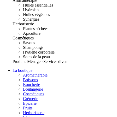
Aromathérapie
Huiles essentielles
Hydrolats
Huiles végétales
Synergies
Herboristerie
Plantes séchées
Apiculture
Cosmétiques
Savons
Shampoings
Hygiène corporelle
Soins de la peau
Produits Ménagers
Services divers
La boutique
Aromathérapie
Boissons
Boucherie
Boulangerie
Cosmétiques
Crèmerie
Epicerie
Fruits
Herboristerie