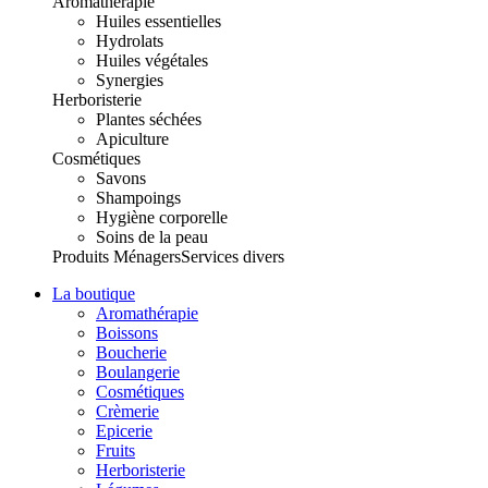
Aromathérapie
Huiles essentielles
Hydrolats
Huiles végétales
Synergies
Herboristerie
Plantes séchées
Apiculture
Cosmétiques
Savons
Shampoings
Hygiène corporelle
Soins de la peau
Produits Ménagers
Services divers
La boutique
Aromathérapie
Boissons
Boucherie
Boulangerie
Cosmétiques
Crèmerie
Epicerie
Fruits
Herboristerie