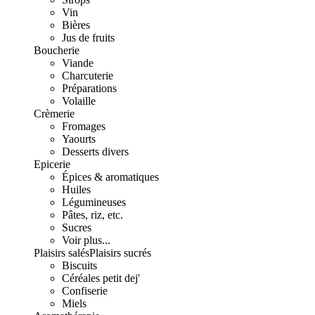
Vin
Bières
Jus de fruits
Boucherie
Viande
Charcuterie
Préparations
Volaille
Crèmerie
Fromages
Yaourts
Desserts divers
Epicerie
Épices & aromatiques
Huiles
Légumineuses
Pâtes, riz, etc.
Sucres
Voir plus...
Plaisirs salés
Plaisirs sucrés
Biscuits
Céréales petit dej'
Confiserie
Miels