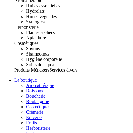
Aromathérapie
Huiles essentielles
Hydrolats
Huiles végétales
Synergies
Herboristerie
Plantes séchées
Apiculture
Cosmétiques
Savons
Shampoings
Hygiène corporelle
Soins de la peau
Produits Ménagers
Services divers
La boutique
Aromathérapie
Boissons
Boucherie
Boulangerie
Cosmétiques
Crèmerie
Epicerie
Fruits
Herboristerie