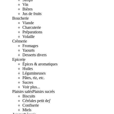
Vin
Bières
Jus de fruits
Boucherie
Viande
Charcuterie
Préparations
Volaille
Crèmerie
Fromages
Yaourts
Desserts divers
Epicerie
Épices & aromatiques
Huiles
Légumineuses
Pâtes, riz, etc.
Sucres
Voir plus...
Plaisirs salés
Plaisirs sucrés
Biscuits
Céréales petit dej'
Confiserie
Miels