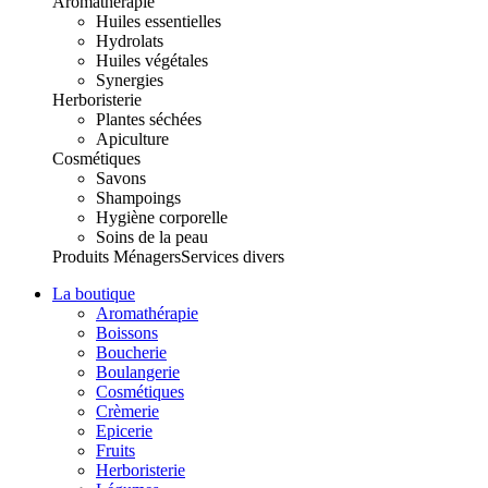
Aromathérapie
Huiles essentielles
Hydrolats
Huiles végétales
Synergies
Herboristerie
Plantes séchées
Apiculture
Cosmétiques
Savons
Shampoings
Hygiène corporelle
Soins de la peau
Produits Ménagers
Services divers
La boutique
Aromathérapie
Boissons
Boucherie
Boulangerie
Cosmétiques
Crèmerie
Epicerie
Fruits
Herboristerie