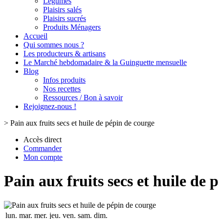
Légumes
Plaisirs salés
Plaisirs sucrés
Produits Ménagers
Accueil
Qui sommes nous ?
Les producteurs & artisans
Le Marché hebdomadaire & la Guinguette mensuelle
Blog
Infos produits
Nos recettes
Ressources / Bon à savoir
Rejoignez-nous !
>
Pain aux fruits secs et huile de pépin de courge
Accès direct
Commander
Mon compte
Pain aux fruits secs et huile de 
lun.
mar.
mer.
jeu.
ven.
sam.
dim.