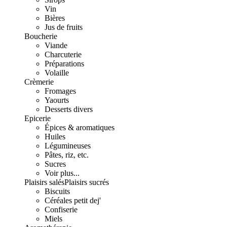
Vin
Bières
Jus de fruits
Boucherie
Viande
Charcuterie
Préparations
Volaille
Crèmerie
Fromages
Yaourts
Desserts divers
Epicerie
Épices & aromatiques
Huiles
Légumineuses
Pâtes, riz, etc.
Sucres
Voir plus...
Plaisirs salés
Plaisirs sucrés
Biscuits
Céréales petit dej'
Confiserie
Miels