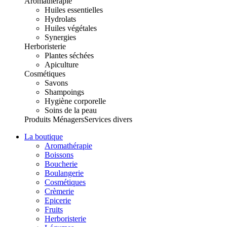
Aromathérapie
Huiles essentielles
Hydrolats
Huiles végétales
Synergies
Herboristerie
Plantes séchées
Apiculture
Cosmétiques
Savons
Shampoings
Hygiène corporelle
Soins de la peau
Produits Ménagers
Services divers
La boutique
Aromathérapie
Boissons
Boucherie
Boulangerie
Cosmétiques
Crèmerie
Epicerie
Fruits
Herboristerie