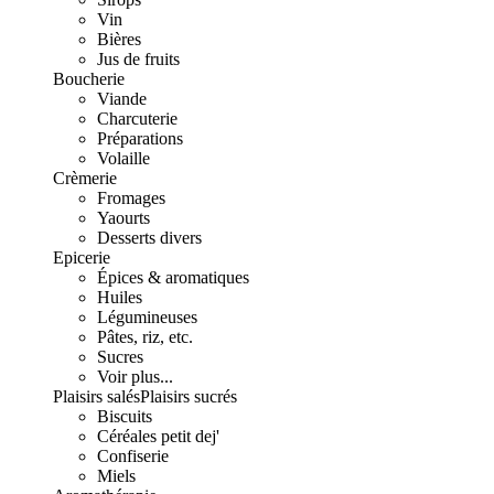
Vin
Bières
Jus de fruits
Boucherie
Viande
Charcuterie
Préparations
Volaille
Crèmerie
Fromages
Yaourts
Desserts divers
Epicerie
Épices & aromatiques
Huiles
Légumineuses
Pâtes, riz, etc.
Sucres
Voir plus...
Plaisirs salés
Plaisirs sucrés
Biscuits
Céréales petit dej'
Confiserie
Miels