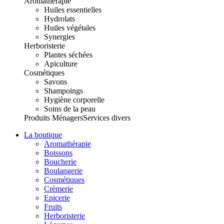
Aromathérapie
Huiles essentielles
Hydrolats
Huiles végétales
Synergies
Herboristerie
Plantes séchées
Apiculture
Cosmétiques
Savons
Shampoings
Hygiène corporelle
Soins de la peau
Produits Ménagers
Services divers
La boutique
Aromathérapie
Boissons
Boucherie
Boulangerie
Cosmétiques
Crèmerie
Epicerie
Fruits
Herboristerie