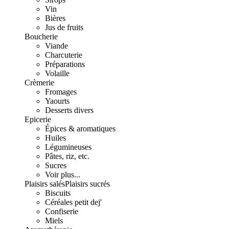
Vin
Bières
Jus de fruits
Boucherie
Viande
Charcuterie
Préparations
Volaille
Crèmerie
Fromages
Yaourts
Desserts divers
Epicerie
Épices & aromatiques
Huiles
Légumineuses
Pâtes, riz, etc.
Sucres
Voir plus...
Plaisirs salés
Plaisirs sucrés
Biscuits
Céréales petit dej'
Confiserie
Miels