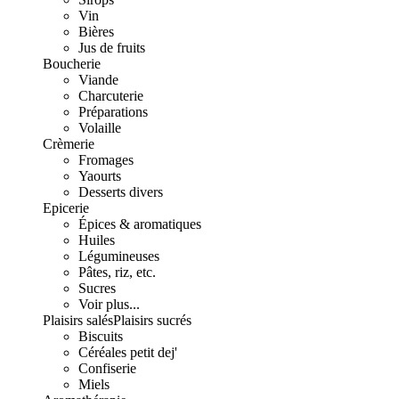
Vin
Bières
Jus de fruits
Boucherie
Viande
Charcuterie
Préparations
Volaille
Crèmerie
Fromages
Yaourts
Desserts divers
Epicerie
Épices & aromatiques
Huiles
Légumineuses
Pâtes, riz, etc.
Sucres
Voir plus...
Plaisirs salés
Plaisirs sucrés
Biscuits
Céréales petit dej'
Confiserie
Miels