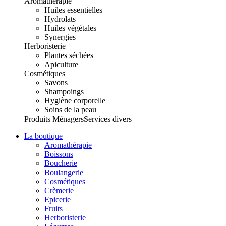
Aromathérapie
Huiles essentielles
Hydrolats
Huiles végétales
Synergies
Herboristerie
Plantes séchées
Apiculture
Cosmétiques
Savons
Shampoings
Hygiène corporelle
Soins de la peau
Produits Ménagers
Services divers
La boutique
Aromathérapie
Boissons
Boucherie
Boulangerie
Cosmétiques
Crèmerie
Epicerie
Fruits
Herboristerie